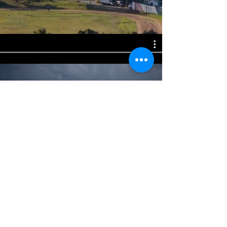
Watch Now
Contact
Dr. Nick Rahier
Parkstraat 45 - bus 3605, 3000
Leuven