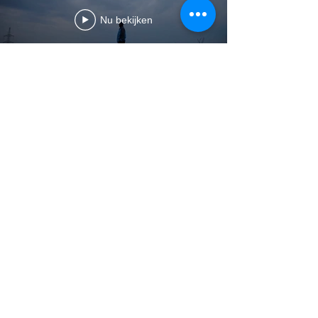
Nu bekijken
Contact
Dr. Nick Rahier
Parkstraat 45 - bus 3605, 3000
Leuven
Abonneer op onze nieuwsbrief
Subscribe Now