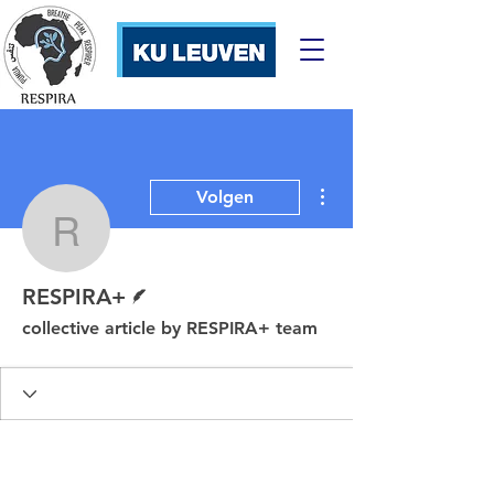
Meer acties
Volgen
RESPIRA+
Schrijver
RESPIRA+
collective article by RESPIRA+ team